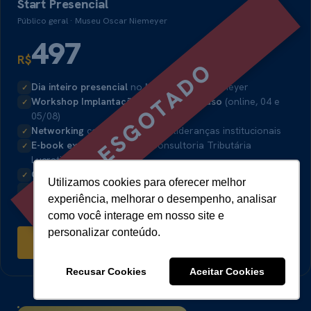
Start Presencial
Público geral · Museu Oscar Niemeyer
497
R$
ESGOTADO
Dia inteiro presencial
no Museu Oscar Niemeyer
✓
Workshop Implantação na Prática incluso
(online, 04 e
✓
05/08)
Networking
com autoridades e lideranças institucionais
✓
E-book exclusivo:
Guia da Consultoria Tributária
✓
Lucrativa
Gravação
disponível por 30 dias
✓
Utilizamos cookies para oferecer melhor
Certificado de Participação:
Documento de participação
✓
experiência, melhorar o desempenho, analisar
digitalizado pós-evento
como você interage em nosso site e
personalizar conteúdo.
→
ESGOTADO
Recusar Cookies
Aceitar Cookies