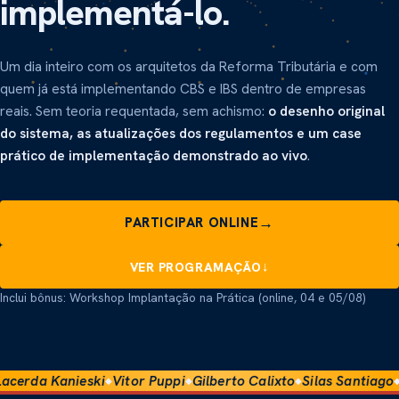
implementá-lo
.
Um dia inteiro com os arquitetos da Reforma Tributária e com
quem já está implementando CBS e IBS dentro de empresas
reais. Sem teoria requentada, sem achismo:
o desenho original
do sistema, as atualizações dos regulamentos e um case
prático de implementação demonstrado ao vivo
.
→
PARTICIPAR ONLINE
↓
VER PROGRAMAÇÃO
Inclui bônus: Workshop Implantação na Prática (online, 04 e 05/08)
ski
Vitor Puppi
Gilberto Calixto
Silas Santiago
Juliano Brun 
◆
◆
◆
◆