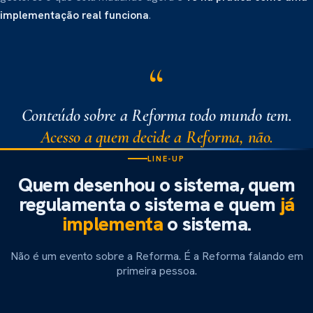
implementação real funciona
.
Conteúdo sobre a Reforma todo mundo tem.
Acesso a quem decide a Reforma, não.
LINE-UP
Quem desenhou o sistema, quem
regulamenta o sistema e quem
já
O ARQUITETO
Bernard Appy
implementa
o sistema.
O IDEALIZADOR
Dep. Luiz Carlos Hauly
A ORIGEM DO SPLIT PAYMENT
Ex-Secretário Extraordinário da
Miguel Abuhab
Não é um evento sobre a Reforma. É a Reforma falando em
Reforma Tributária, Ministério da
Fazenda. O principal arquiteto do novo
primeira pessoa.
Deputado Federal, idealizador histórico
sistema.
da Reforma Tributária, criador do
Idealizador do modelo que originou o
Simples Nacional e do MEI.
split payment e fundador do
CONFIRMADO
movimento Destrava Brasil.
CONFIRMADO